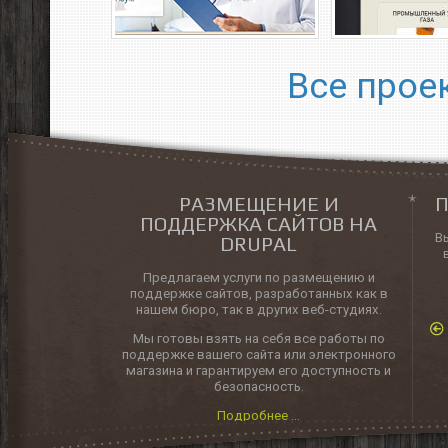
Все прое
РАЗМЕЩЕНИЕ И
П
ПОДДЕРЖКА САЙТОВ НА
В
DRUPAL
Предлагаем услуги по размещению и
поддержке сайтов, разработанных как в
нашем бюро, так в других веб-студиях.
Мы готовы взять на себя все работы по
поддержке вашего сайта или электронного
магазина и гарантируем его доступность и
безопасность.
Подробнее ...