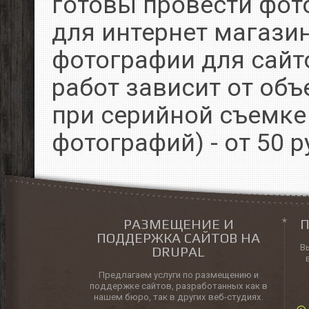
готовы провести фот
для интернет магазин
фотографии для сайт
работ зависит от объ
при серийной съемке 
фотографий) - от 50 р
РАЗМЕЩЕНИЕ И
П
ПОДДЕРЖКА САЙТОВ НА
В
DRUPAL
Предлагаем услуги по размещению и
поддержке сайтов, разработанных как в
нашем бюро, так в других веб-студиях.