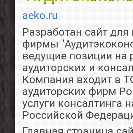
aeko.ru
Разработан сайт для
фирмы "Аудитэкокон
ведущие позиции на 
аудитoрcких и консал
Компания входит в Т
аудиторских фирм Ро
услуги консалтинга н
Российской Федерац
Главная страница са