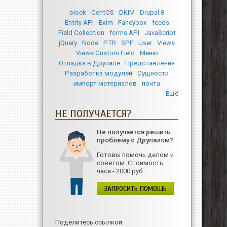
block
CentOS
DKIM
Drupal 8
Entity API
Exim
Fancybox
feeds
Field Collection
forms API
JavaScript
jQuery
Node
PTR
SPF
User
Views
Views Custom Field
Меню
Отладка в Друпале
Представления
Разработка модулей
Сущности
импорт материалов
почта
Ещё
НЕ ПОЛУЧАЕТСЯ?
Не получается решить
проблему с Друпалом?
Готовы помочь делом и
советом. Стоимость
часа - 2000 руб.
ЗАПРОСИТЬ ПОМОЩЬ
Поделитесь ссылкой: