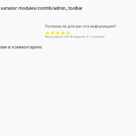
каталог modules/contrib/admin_toolbar
Полезна ли для вас эта информация?:
Ваша оценка:
Нет
В среднем:
5
(
1
голосов)
еми в комментариях.