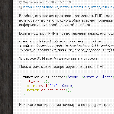
Опубликовано -
17.08.2015, 18:13
Views
,
Представления
,
Views Custom Field
,
Отладка в Др
Вообще, это плохая практика - размещать PHP-код в
во вторых - до него трудно добраться, нет проверки
информативные сообщения об ошибках.
Если в код поля PHP в представлении закрадется оши
Creating default object from empty value
в файле 
/home/.../public_html/sites/all/modules
/views_customfield_handler_field_phpcode.inc(1
"В строке 3". И все. А где искать эту строку?
Посмотрим, как интерпретируется код поля PHP.
function
 eval_phpcode
(
$code
,
&
$static
,
$data
ob_start
(
)
;
print
eval
(
'?>'
.
$code
)
;
return
ob_get_clean
(
)
;
}
Никакого логгирования почему-то не предусмотрено.