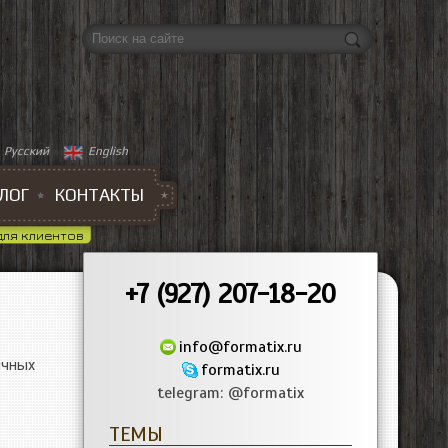
Форма поиска
Русский
English
ЛОГ
КОНТАКТЫ
для клиентов
+7 (927) 207-18-20
info@formatix.ru
ичных
formatix.ru
telegram: @formatix
ТЕМЫ