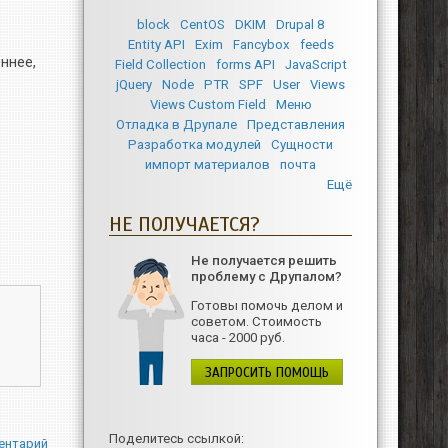
block
CentOS
DKIM
Drupal 8
Entity API
Exim
Fancybox
feeds
ннее,
Field Collection
forms API
JavaScript
jQuery
Node
PTR
SPF
User
Views
Views Custom Field
Меню
Отладка в Друпале
Представления
Разработка модулей
Сущности
импорт материалов
почта
Ещё
НЕ ПОЛУЧАЕТСЯ?
Не получается решить
проблему с Друпалом?
Готовы помочь делом и
советом. Стоимость
часа - 2000 руб.
ЗАПРОСИТЬ ПОМОЩЬ
Поделитесь ссылкой:
ентарий