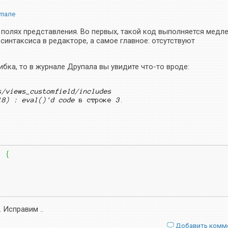
упале
 полях представления. Во первых, такой код выполняется медле
 синтаксиса в редакторе, а самое главное: отсутствуют
бка, то в журнале Друпала вы увидите что-то вроде:
/views_customfield/includes

18) : eval()'d code
 в строке 
3
.
)
{
 Исправим ..
Добавить комм