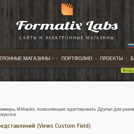
ТРОННЫЕ МАГАЗИНЫ
ПОРТФОЛИО
ПРОЕКТЫ
Б
Вход 
римеры, lifehacks, позволяющие адаптировать Друпал для разл
твуются.
едставлений (Views Сustom Field)