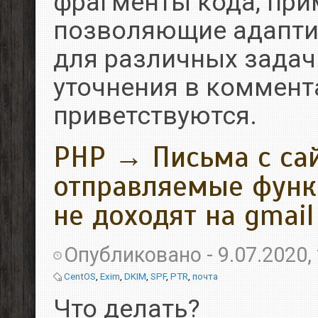
фрагменты кода, прим
позволяющие адапти
для различных задач
уточнения в коммент
приветствуются.
PHP → Письма с сай
отправляемые функц
не доходят на gmail
Опубликовано -
9.07.2020,
CentOS
,
Exim
,
DKIM
,
SPF
,
PTR
,
почта
Что делать?