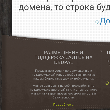
домена, то строка бу
До
РАЗМЕЩЕНИЕ И
П
ПОДДЕРЖКА САЙТОВ НА
В
DRUPAL
Предлагаем услуги по размещению и
поддержке сайтов, разработанных как в
нашем бюро, так в других веб-студиях.
Мы готовы взять на себя все работы по
поддержке вашего сайта или электронного
магазина и гарантируем его доступность и
безопасность.
Подробнее ...