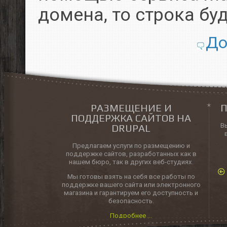
домена, то строка бу
До
РАЗМЕЩЕНИЕ И
П
ПОДДЕРЖКА САЙТОВ НА
В
DRUPAL
Предлагаем услуги по размещению и
поддержке сайтов, разработанных как в
нашем бюро, так в других веб-студиях.
Мы готовы взять на себя все работы по
поддержке вашего сайта или электронного
магазина и гарантируем его доступность и
безопасность.
Подробнее ...