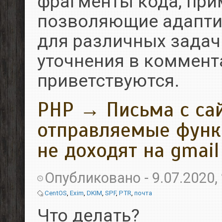
фрагменты кода, прим
позволяющие адапти
для различных задач
уточнения в коммент
приветствуются.
PHP → Письма с сай
отправляемые функц
не доходят на gmail
Опубликовано -
9.07.2020,
CentOS
,
Exim
,
DKIM
,
SPF
,
PTR
,
почта
Что делать?