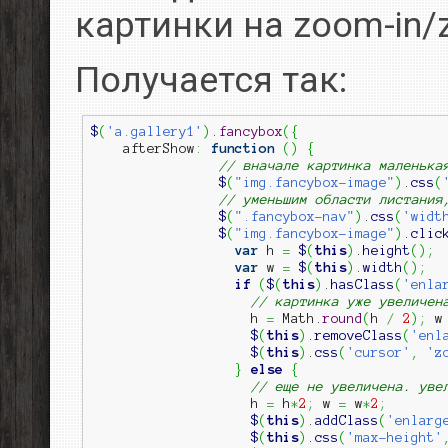
картинки на zoom-in/
Получается так:
$
(
'a.gallery1'
)
.
fancybox
(
{
    afterShow
:
function
(
)
{
// вначале картинка маленька
$
(
"img.fancybox-image"
)
.
css
(
// уменьшим области листания
$
(
".fancybox-nav"
)
.
css
(
'widt
$
(
"img.fancybox-image"
)
.
clic
var
 h 
=
$
(
this
)
.
height
(
)
;
var
 w 
=
$
(
this
)
.
width
(
)
;
if
(
$
(
this
)
.
hasClass
(
'enla
// картинка уже увеличен
                    h 
=
 Math.
round
(
h 
/
2
)
;
 w
$
(
this
)
.
removeClass
(
'enl
$
(
this
)
.
css
(
'cursor'
,
'z
}
else
{
// еще не увеличена. уве
                    h 
=
 h
*
2
;
 w 
=
 w
*
2
;
$
(
this
)
.
addClass
(
'enlarg
$
(
this
)
.
css
(
'max-height'