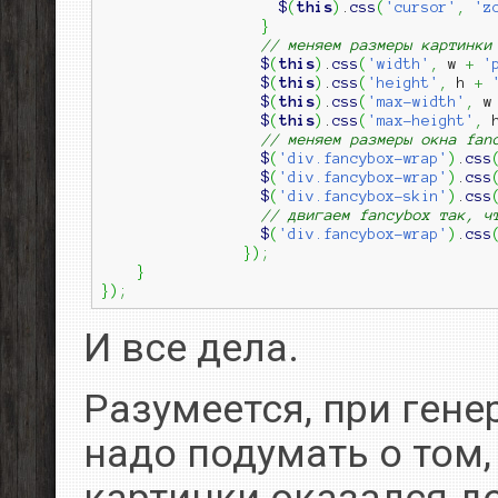
$
(
this
)
.
css
(
'cursor'
,
'z
}
// меняем размеры картинки
$
(
this
)
.
css
(
'width'
,
 w 
+
'
$
(
this
)
.
css
(
'height'
,
 h 
+
$
(
this
)
.
css
(
'max-width'
,
 w
$
(
this
)
.
css
(
'max-height'
,
 
// меняем размеры окна fan
$
(
'div.fancybox-wrap'
)
.
css
$
(
'div.fancybox-wrap'
)
.
css
$
(
'div.fancybox-skin'
)
.
css
// двигаем fancybox так, ч
$
(
'div.fancybox-wrap'
)
.
css
}
)
;
}
}
)
;
И все дела.
Разумеется, при гене
надо подумать о том,
картинки оказался д