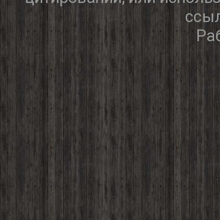
ссыл
Ра