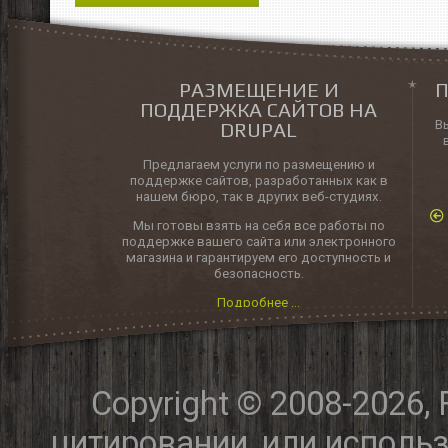
РАЗМЕЩЕНИЕ И
П
ПОДДЕРЖКА САЙТОВ НА
В
DRUPAL
Предлагаем услуги по размещению и
поддержке сайтов, разработанных как в
нашем бюро, так в других веб-студиях.
Мы готовы взять на себя все работы по
поддержке вашего сайта или электронного
магазина и гарантируем его доступность и
безопасность.
Подробнее ...
Copyright © 2008-2026,
цитировании, или исполь